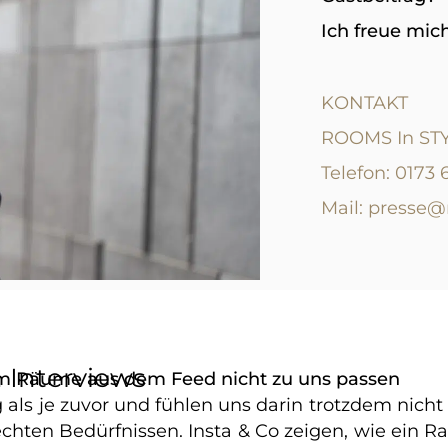
Ich freue mic
KONTAKT
ROOMS In STY
Telefon: 0173
Mail: presse
 Interviews
um Räume aus dem Feed nicht zu uns passen
als je zuvor und fühlen uns darin trotzdem nicht
chten Bedürfnissen. Insta & Co zeigen, wie ein 