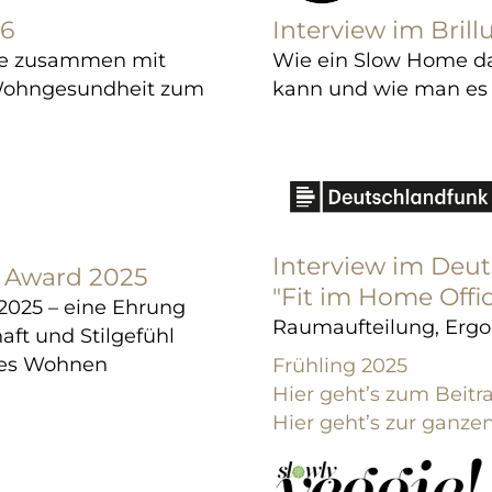
26
Interview im Bril
rde zusammen mit
Wie ein Slow Home da
 Wohngesundheit zum
kann und wie man es g
Interview im Deu
 Award 2025
"Fit im Home Offi
025 – eine Ehrung
Raumaufteilung, Erg
aft und Stilgefühl
stes Wohnen
Frühling 2025
Hier geht’s zu
m Beitr
Hier geht’s zur gan