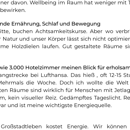
einer davon. Wellbeing im Raum hat weniger mit T
bewirken.
unde Ernährung, Schlaf und Bewegung
ritte, buchen Achtsamkeitskurse. Aber wo verb
 Natur und unser Körper lässt sich nicht optimie
arme Holzdielen laufen. Gut gestaltete Räume s
– wie 3.000 Hotelzimmer meinen Blick für erhols
 Langstrecke bei Lufthansa. Das hieß , oft 12-1
ehrmals die Woche. Doch ich wollte die Welt
sten Räume sind wirklich für Menschen mit Jetl
m, kein visueller Reiz. Gedämpftes Tageslicht. R
r und ist meine wichtigste Energiequelle.
. Großstadtleben kostet Energie. Wir können