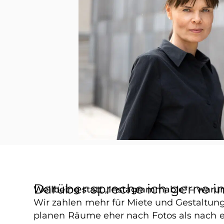
Darüber spreche ich gerne in
Wellbeing statt „Instagrammable“ – war
Wir zahlen mehr für Miete und Gestaltung 
planen Räume eher nach Fotos als nach e