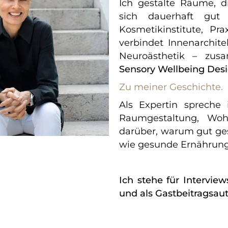
Ich gestalte Räume, d
sich dauerhaft gut
Kosmetikinstitute, P
verbindet Innenarchite
Neuroästhetik – zus
Sensory Wellbeing Des
Zu meiner Geschichte.
Als Expertin sprech
Raumgestaltung, Woh
darüber, warum gut ge
wie gesunde Ernährung
Ich stehe für Interview
und als Gastbeitragsaut