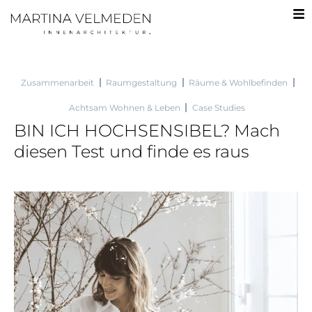
Zum
Inhalt
springen
Zusammenarbeit
Raumgestaltung
Räume & Wohlbefinden
Achtsam Wohnen & Leben
Case Studies
BIN ICH HOCHSENSIBEL? Mach
diesen Test und finde es raus